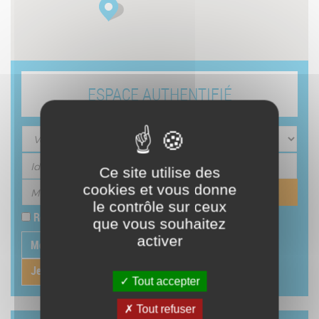
ESPACE AUTHENTIFIÉ
Ce site utilise des
cookies et vous donne
le contrôle sur ceux
Rester connecté
que vous souhaitez
activer
Mot de passe oublié
Première connexion
Je veux adhérer au réseau
Tout accepter
Tout refuser